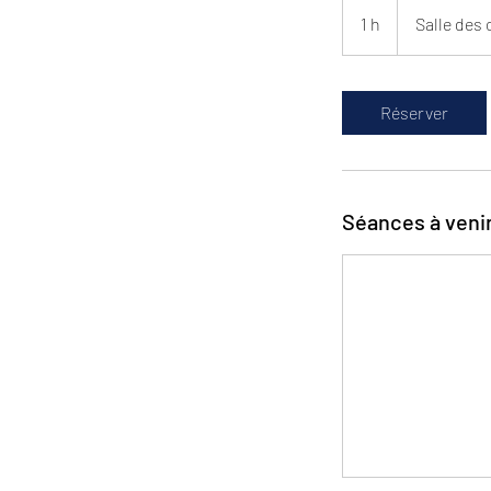
1 h
1
Salle des
Réserver
Séances à veni