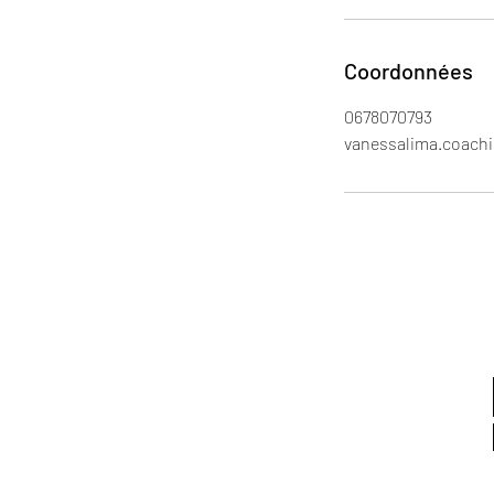
Coordonnées
0678070793
vanessalima.coach